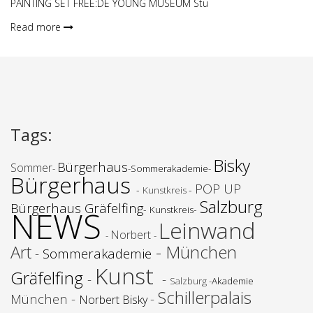
PAINTING SET FREE:DE YOUNG MUSEUM Stu
Read more
Tags
:
Bisky
Bürgerhaus
Sommer
-
-
Sommerakademie
-
Bürgerhaus
POP UP
-
-
Kunstkreis
Salzburg
Bürgerhaus Gräfelfing
-
-
NEWS
Kunstkreis
Leinwand
Norbert
-
-
Art
- München
-
Sommerakademie
Kunst
Gräfelfing
-
-
Salzburg -
Akademie
Schillerpalais
München -
-
Norbert Bisky