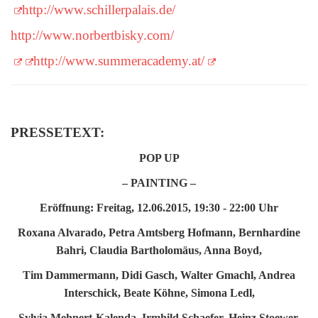
http://www.schillerpalais.de/
http://www.norbertbisky.com/
http://www.summeracademy.at/
PRESSETEXT:
POP UP
– PAINTING –
Eröffnung: Freitag, 12.06.2015, 19:30 - 22:00 Uhr
Roxana Alvarado, Petra Amtsberg Hofmann, Bernhardine
Bahri, Claudia Bartholomäus, Anna Boyd,
Tim Dammermann, Didi Gasch, Walter Gmachl, Andrea
Interschick, Beate Köhne, Simona Ledl,
Sylvia Mehnert-Kalenda, Irmhild Schaefer, Heinz Stoewer,