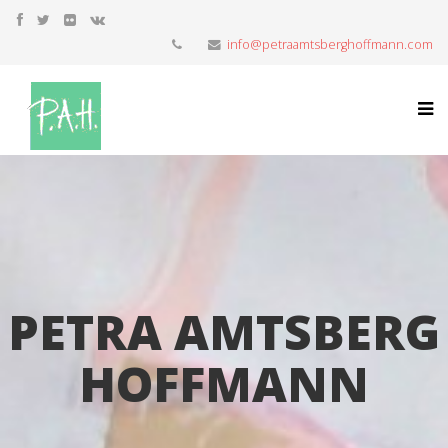
info@petraamtsberghoffmann.com
PETRA AMTSBERG
HOFFMANN