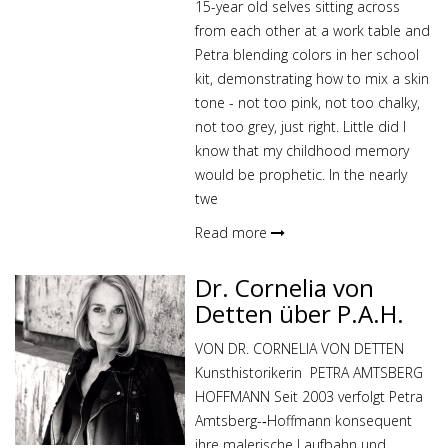
15-year old selves sitting across
from each other at a work table and
Petra blending colors in her school
kit, demonstrating how to mix a skin
tone - not too pink, not too chalky,
not too grey, just right. Little did I
know that my childhood memory
would be prophetic. In the nearly
twe
Read more
Dr. Cornelia von
Detten über P.A.H.
VON DR. CORNELIA VON DETTEN
Kunsthistorikerin PETRA AMTSBERG
HOFFMANN Seit 2003 verfolgt Petra
Amtsberg-­‐Hoffmann konsequent
ihre malerische Laufbahn und