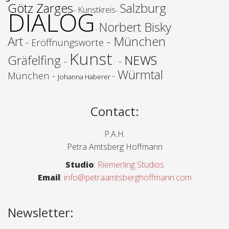
Götz Zarges
Salzburg
Kunstkreis
-
-
DIALOG
Norbert
Bisky
-
Art
- München
- Eröffnungsworte
Kunst
Gräfelfing
NEWS
-
-
Würmtal
München -
-
Johanna Haberer
Contact
:
P.A.H.
Petra Amtsberg Hoffmann
Studio
:
Riemerling Studios
Email
:
info@petraamtsberghoffmann.com
Newsletter: