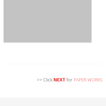
>> Click
NEXT
for
PAPER WORKS