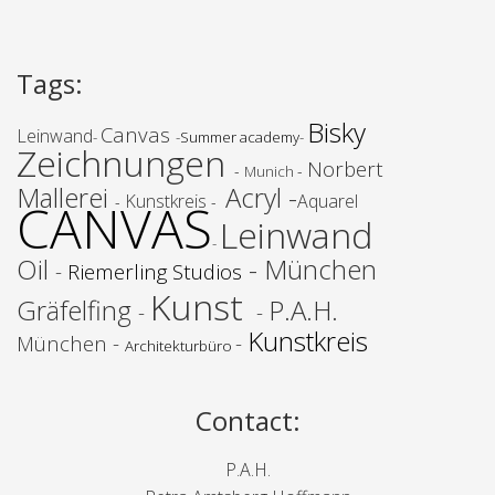
Tags
:
Bisky
Canvas
Leinwand
-
-
Summer academy
-
Zeichnungen
Norbert
-
-
Munich
Mallerei
Acryl -
Kunstkreis
Aquarel
-
-
CANVAS
Leinwand
-
Oil
- München
-
Riemerling Studios
Kunst
Gräfelfing
P.A.H.
-
-
Kunstkreis
München -
-
Architekturbüro
Contact
:
P.A.H.