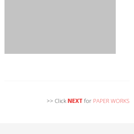
>> Click
NEXT
for
PAPER WORKS