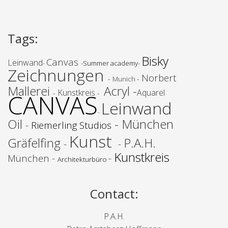
Tags
:
Bisky
Canvas
Leinwand
-
-
Summer academy
-
Zeichnungen
Norbert
-
-
Munich
Mallerei
Acryl -
Kunstkreis
Aquarel
-
-
CANVAS
Leinwand
-
Oil
- München
-
Riemerling Studios
Kunst
Gräfelfing
P.A.H.
-
-
Kunstkreis
München -
-
Architekturbüro
Contact
:
P.A.H.